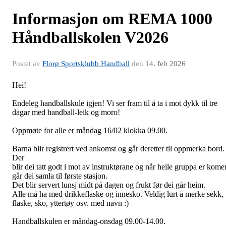
Informasjon om REMA 1000
Håndballskolen V2026
Postet av
Florø Sportsklubb Handball
den
14. feb 2026
Hei!
Endeleg handballskule igjen! Vi ser fram til å ta i mot dykk til tre
dagar med handball-leik og moro!
Oppmøte for alle er måndag 16/02 klokka 09.00.
Barna blir registrert ved ankomst og går deretter til oppmerka bord.
Der
blir dei tatt godt i mot av instruktørane og når heile gruppa er kome
går dei samla til første stasjon.
Det blir servert lunsj midt på dagen og frukt før dei går heim.
Alle må ha med drikkeflaske og innesko. Veldig lurt å merke sekk,
flaske, sko, yttertøy osv. med navn :)
Handballskulen er måndag-onsdag 09.00-14.00.