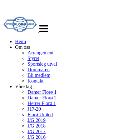
Veksle
navigasjon
Heim
Om oss
Arrangement
Styret
Sportsleg utval
Dommaren
Bli medlem
Kontakt
Våre lag
Damer Florø 1
Damer Florø 2
Herrer Florø 1
J17-20
Florø United
J/G 2019
J/G 2018
J/G 2017
J/G 2016