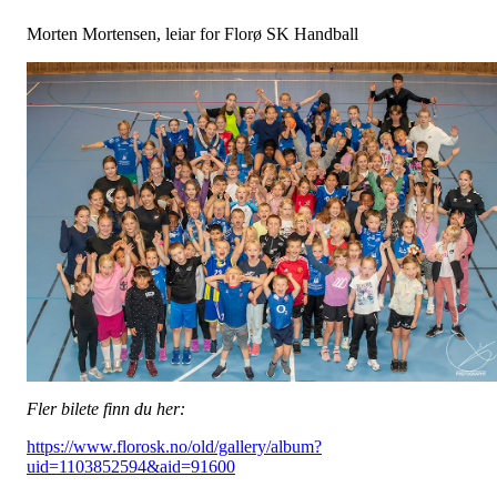
Morten Mortensen, leiar for Florø SK Handball
Fler bilete finn du her:
https://www.florosk.no/old/gallery/album?
uid=1103852594&aid=91600