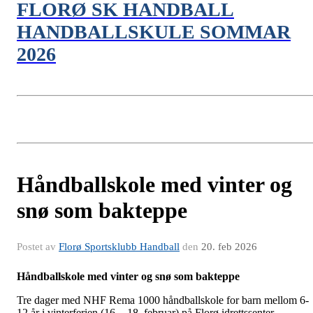
FLORØ SK HANDBALL
HANDBALLSKULE SOMMAR
2026
Håndballskole med vinter og
snø som bakteppe
Postet av
Florø Sportsklubb Handball
den
20. feb 2026
Håndballskole med vinter og snø som bakteppe
Tre dager med NHF Rema 1000 håndballskole for barn mellom 6-
12 år i vinterferien (16. - 18. februar) på Florø idrettssenter.