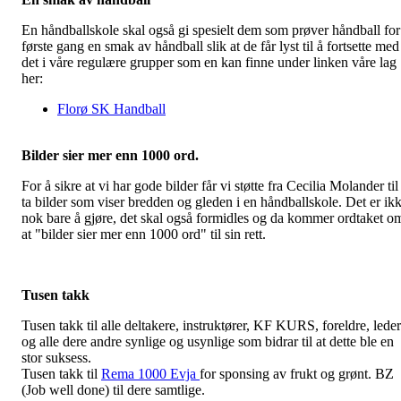
En håndballskole skal også gi spesielt dem som prøver håndball for
første gang en smak av håndball slik at de får lyst til å fortsette med
det i våre regulære grupper som en kan finne under linken våre lag
her:
Florø SK Handball
Bilder sier mer enn 1000 ord.
For å sikre at vi har gode bilder får vi støtte fra Cecilia Molander til
ta bilder som viser bredden og gleden i en håndballskole. Det er ik
nok bare å gjøre, det skal også formidles og da kommer ordtaket o
at "bilder sier mer enn 1000 ord" til sin rett.
Tusen takk
Tusen takk til alle deltakere, instruktører, KF KURS, foreldre, lede
og alle dere andre synlige og usynlige som bidrar til at dette ble en
stor suksess.
Tusen takk til
Rema 1000 Evja
for sponsing av frukt og grønt. BZ
(Job well done) til dere samtlige.