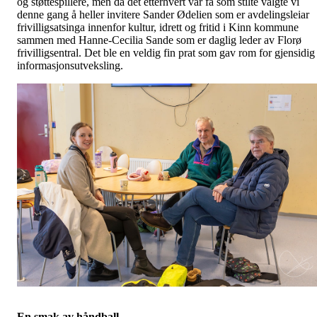
og støttespillere, men da det etterhvert var få som stilte valgte vi
denne gang å heller invitere Sander Ødelien som er avdelingsleiar
frivilligsatsinga innenfor kultur, idrett og fritid i Kinn kommune
sammen med Hanne-Cecilia Sande som er daglig leder av Florø
frivilligsentral. Det ble en veldig fin prat som gav rom for gjensidig
informasjonsutveksling.
En smak av håndball