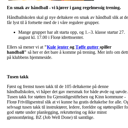
En smak av håndball - vi kjører i gang regelmessig trening.
Håndballskolen skal gi nye deltakere en smak av håndball slik at d
får lyst til å fortsette med de i våre regulere grupper.
Mange grupper har alt starta opp, og 1.–3. klasse startar 27.
august kl. 17.00 i Florø idrettssenter.
Ellers så mener vi at
"
Kule jenter
og
Tøffe gutter
spiller
handball"
så her er det bare å komme på trening. Mer info om dett
på klubbens hjemmeside.
Tusen takk
Først og fremst tusen takk til de 105 deltakerne på denne
håndballskolen, vi håper det gav mersmak for både øvde og uøvde.
Tusen takk for støtten fra Gjensidigestiftelsen og Kinn kommune -
Florø Frivilligsentral slik at vi kunne ha gratis deltakelse for alle. O
selvsagt tusen takk til instruktører, ledere, foreldre og støttespiller fo
god støtte under planlegging, rekruttering og ikke minst
gjennomføring. BZ (Job Well Done) til samtlige.