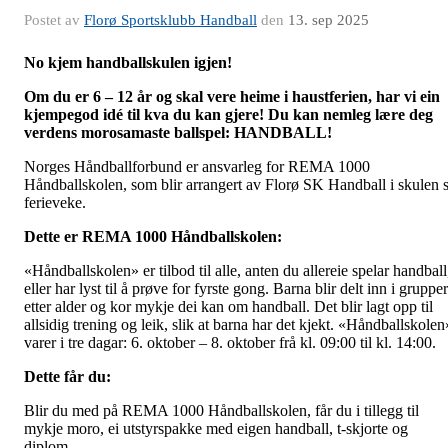
Postet av
Florø Sportsklubb Handball
den
13. sep 2025
No kjem handballskulen igjen!
Om du er 6 – 12 år og skal vere heime i haustferien, har vi ein
kjempegod idé til kva du kan gjere! Du kan nemleg lære deg
verdens morosamaste ballspel: HANDBALL!
Norges Håndballforbund er ansvarleg for REMA 1000
Håndballskolen, som blir arrangert av Florø SK Handball i skulen s
ferieveke.
Dette er REMA 1000 Håndballskolen:
«Håndballskolen» er tilbod til alle, anten du allereie spelar handball
eller har lyst til å prøve for fyrste gong. Barna blir delt inn i grupper
etter alder og kor mykje dei kan om handball. Det blir lagt opp til
allsidig trening og leik, slik at barna har det kjekt. «Håndballskolen
varer i tre dagar: 6. oktober – 8. oktober frå kl. 09:00 til kl. 14:00.
Dette får du:
Blir du med på REMA 1000 Håndballskolen, får du i tillegg til
mykje moro, ei utstyrspakke med eigen handball, t-skjorte og
diplom.