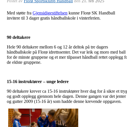
Postet av
Florø Sportsklubb Handball
den
21. feb 2025
Med støtte fra
Gjensidigestiftelsen
kunne Florø SK Handball
invitere til 3 dager gratis håndballskole i vinterferien.
90 deltakere
Hele 90 deltakere mellom 6 og 12 år deltok på tre dagers
håndballskole på Florø idrettssenter. Det var leik og moro med ball
for de minste gruppene og et mer tilpasset håndball rettet opplegg f
de eldste gruppene.
15-16 instruktører – unge ledere
90 deltakere krever ca 15-16 instruktører hver dag for å sikre et tryg
og godt opplegg gjennom hele dagen. Denne gangen var det jenter
og gutter 2009 (15-16 år) som hadde denne krevende oppgaven.