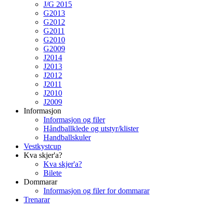
J/G 2015
G2013
G2012
G2011
G2010
G2009
J2014
J2013
J2012
J2011
J2010
J2009
Informasjon
Informasjon og filer
Håndballklede og utstyr/klister
Handballskuler
Vestkystcup
Kva skjer'a?
Kva skjer'a?
Bilete
Dommarar
Informasjon og filer for dommarar
Trenarar