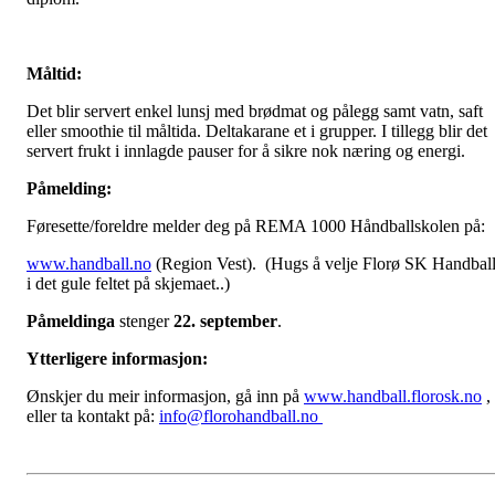
Måltid:
Det blir servert enkel lunsj med brødmat og pålegg samt vatn, saft
eller smoothie til måltida. Deltakarane et i grupper. I tillegg blir det
servert frukt i innlagde pauser for å sikre nok næring og energi.
Påmelding:
Føresette/foreldre melder deg på REMA 1000 Håndballskolen på:
www.handball.no
(Region Vest). (Hugs å velje Florø SK Handbal
i det gule feltet på skjemaet..)
Påmeldinga
stenger
22. september
.
Ytterligere informasjon:
Ønskjer du meir informasjon, gå inn på
www.handball.florosk.no
,
eller ta kontakt på:
info@florohandball.no