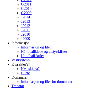
G2011
G2010
G2009
J2014
J2013
J2012
J2011
J2010
J2009
Informasjon
Informasjon og filer
Håndballklede og utstyr/klister
Handballskuler
Vestkystcup
Kva skjer'a?
Kva skjer'a?
Bilete
Dommarar
Informasjon og filer for dommarar
Trenarar