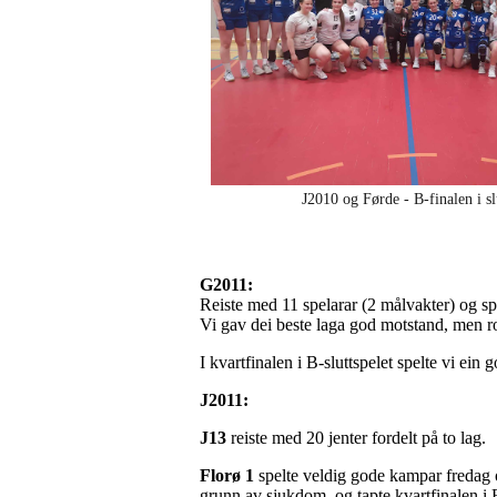
J2010 og Førde - B-finalen i sl
G2011:
Reiste med 11 spelarar (2 målvakter) og sp
Vi gav dei beste laga god motstand, men ro
I kvartfinalen i B-sluttspelet spelte vi ein 
J2011:
J13
reiste med 20 jenter fordelt på to lag.
Florø 1
spelte veldig gode kampar fredag 
grunn av sjukdom, og tapte kvartfinalen i 