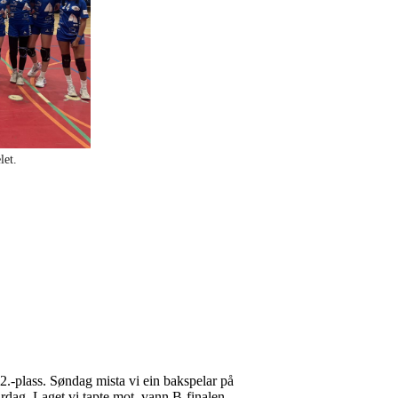
let.
.-plass. Søndag mista vi ein bakspelar på
urdag. Laget vi tapte mot, vann B-finalen