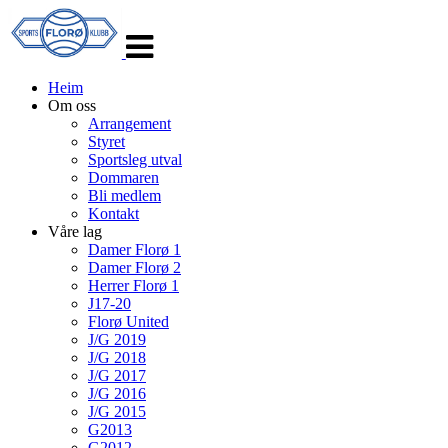
Veksle
navigasjon
Heim
Om oss
Arrangement
Styret
Sportsleg utval
Dommaren
Bli medlem
Kontakt
Våre lag
Damer Florø 1
Damer Florø 2
Herrer Florø 1
J17-20
Florø United
J/G 2019
J/G 2018
J/G 2017
J/G 2016
J/G 2015
G2013
G2012