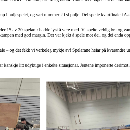
 i puljespelet, og vart nummer 2 i si pulje. Dei spelte kvartfinale i A-slu
n, der 15 av 20 spelarar hadde lyst å vere med. Vi spelte veldig bra og va
 kampen med god margin. Det var kjekt å spele mot dei, og dei enda op
osiale – og det fekk vi verkeleg mykje av! Spelarane heiar på kvarandr
ar kanskje litt udyktige i enkelte situasjonar. Jentene imponerte derimot 