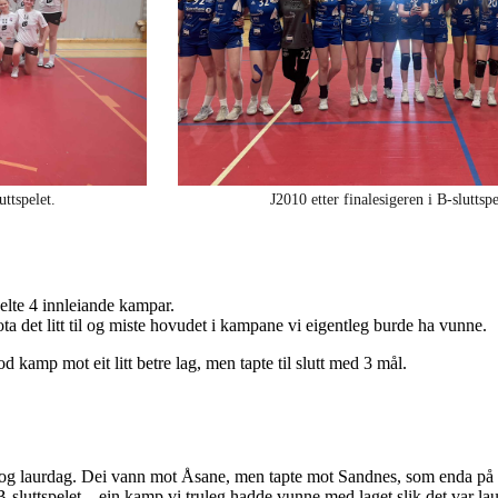
uttspelet.
J2010 etter finalesigeren i B-sluttspe
elte 4 innleiande kampar.
ta det litt til og miste hovudet i kampane vi eigentleg burde ha vunne.
god kamp mot eit litt betre lag, men tapte til slutt med 3 mål.
og laurdag. Dei vann mot Åsane, men tapte mot Sandnes, som enda på 2
B-sluttspelet – ein kamp vi truleg hadde vunne med laget slik det var la