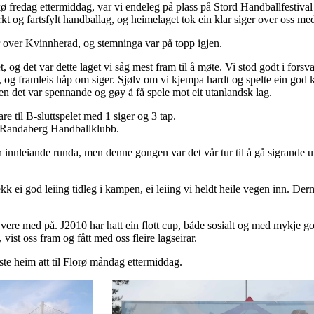
kø fredag ettermiddag, var vi endeleg på plass på Stord Handballfestival 
rkt og fartsfylt handballag, og heimelaget tok ein klar siger over oss med 
 over Kvinnherad, og stemninga var på topp igjen.
 og det var dette laget vi såg mest fram til å møte. Vi stod godt i forsv
, og framleis håp om siger. Sjølv om vi kjempa hardt og spelte ein god
 det var spennande og gøy å få spele mot eit utanlandsk lag.
re til B-sluttspelet med 1 siger og 3 tap.
r Randaberg Handballklubb.
n innleiande runda, men denne gongen var det vår tur til å gå sigrande u
 fekk ei god leiing tidleg i kampen, ei leiing vi heldt heile vegen inn. 
vere med på. J2010 har hatt ein flott cup, både sosialt og med mykje god
 vist oss fram og fått med oss fleire lagseirar.
ste heim att til Florø måndag ettermiddag.