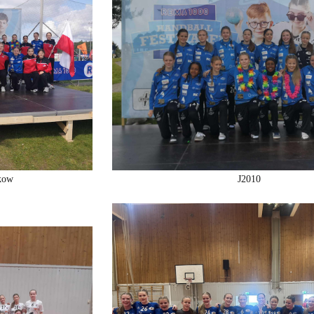
kow
J2010