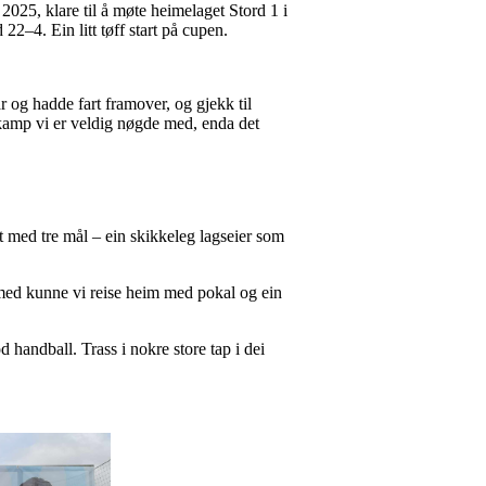
2025, klare til å møte heimelaget Stord 1 i
22–4. Ein litt tøff start på cupen.
ar og hadde fart framover, og gjekk til
 kamp vi er veldig nøgde med, enda det
t med tre mål – ein skikkeleg lagseier som
Dermed kunne vi reise heim med pokal og ein
 handball. Trass i nokre store tap i dei