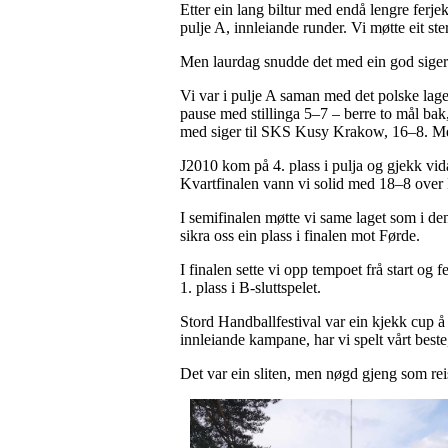
Etter ein lang biltur med endå lengre ferje
pulje A, innleiande runder. Vi møtte eit ste
Men laurdag snudde det med ein god siger
Vi var i pulje A saman med det polske laget,
pause med stillinga 5–7 – berre to mål bak
med siger til SKS Kusy Krakow, 16–8. Men
J2010 kom på 4. plass i pulja og gjekk vida
Kvartfinalen vann vi solid med 18–8 ove
I semifinalen møtte vi same laget som i de
sikra oss ein plass i finalen mot Førde.
I finalen sette vi opp tempoet frå start og
1. plass i B-sluttspelet.
Stord Handballfestival var ein kjekk cup å 
innleiande kampane, har vi spelt vårt beste,
Det var ein sliten, men nøgd gjeng som rei