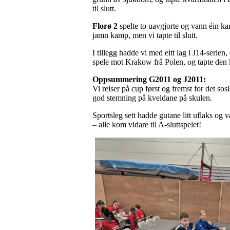
til slutt.
Florø 2
spelte to uavgjorte og vann éin kamp
jamn kamp, men vi tapte til slutt.
I tillegg hadde vi med eitt lag i J14-serie
spele mot Krakow frå Polen, og tapte den
Oppsummering G2011 og J2011:
Vi reiser på cup først og fremst for det s
god stemning på kveldane på skulen.
Sportsleg sett hadde gutane litt uflaks og v
– alle kom vidare til A-sluttspelet!