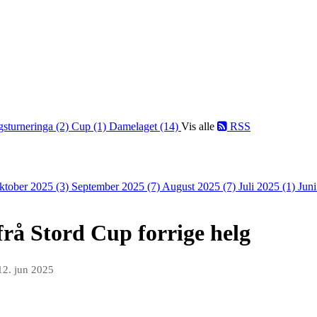
gsturneringa (2)
Cup (1)
Damelaget (14)
Vis alle
RSS
ktober 2025 (3)
September 2025 (7)
August 2025 (7)
Juli 2025 (1)
Jun
å Stord Cup forrige helg
12. jun 2025