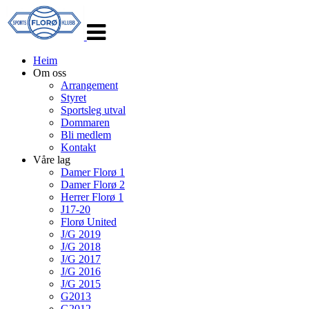
Veksle
navigasjon
Heim
Om oss
Arrangement
Styret
Sportsleg utval
Dommaren
Bli medlem
Kontakt
Våre lag
Damer Florø 1
Damer Florø 2
Herrer Florø 1
J17-20
Florø United
J/G 2019
J/G 2018
J/G 2017
J/G 2016
J/G 2015
G2013
G2012