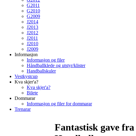
G2011
G2010
G2009
J2014
J2013
J2012
J2011
J2010
J2009
Informasjon
Informasjon og filer
Håndballklede og utstyr/klister
Handballskuler
Vestkystcup
Kva skjer'a?
Kva skjer'a?
Bilete
Dommarar
Informasjon og filer for dommarar
Trenarar
Fantastisk gave fra