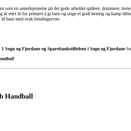
 som en annerkjennelse på det gode arbeidet spillere, dommere, trenere, 
og år etter år for primært å gi barn og unge et godt trening og kamp tilbu
e til barn med svak betalingsevne.
1 Sogn og Fjordane og Sparebankstiftelsen i Sogn og Fjordane
for
andball
bb Handball