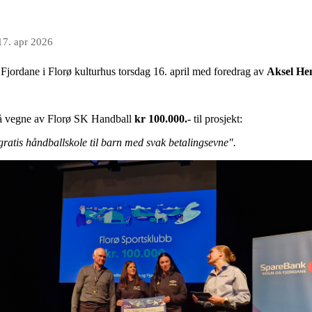
17. apr 2026
Fjordane i Florø kulturhus torsdag 16. april med foredrag av
Aksel He
å vegne av Florø SK Handball
kr 100.000.-
til prosjekt:
gratis håndballskole til barn med svak betalingsevne".