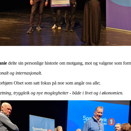
nnie
delte sin personlige historie om motgang, mot og valgene som form
onalt og internasjonalt.
rbjørn Olset som satt fokus på noe som angår oss alle;
etning, tryggleik og nye moglegheiter - både i livet og i økonomien.