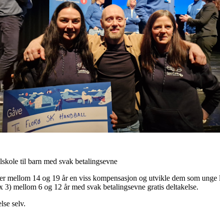
lskole til barn med svak betalingsevne
ører mellom 14 og 19 år en viss kompensasjon og utvikle dem som unge 
 x 3) mellom 6 og 12 år med svak betalingsevne gratis deltakelse.
lse selv.