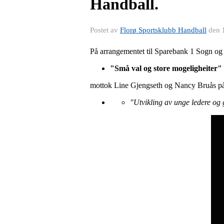
Handball.
Postet av
Florø Sportsklubb Handball
den
På arrangementet til Sparebank 1 Sogn og 
"Små val og store mogeligheiter"
mottok Line Gjengseth og Nancy Bruås p
"Utvikling av unge ledere og 