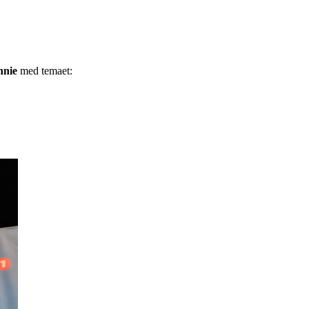
nnie
med temaet: