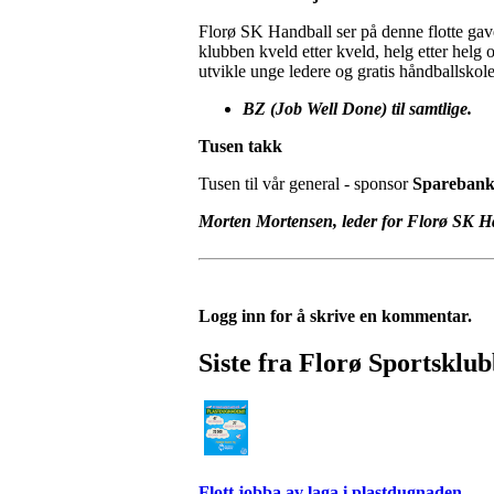
Florø SK Handball ser på denne flotte gaven
klubben kveld etter kveld, helg etter helg 
utvikle unge ledere og gratis håndballskol
BZ (Job Well Done) til samtlige.
Tusen takk
Tusen til vår general - sponsor
Sparebank 
Morten Mortensen, leder for Florø SK H
Logg inn for å skrive en kommentar.
Siste fra Florø Sportsklu
Flott jobba av laga i plastdugnaden