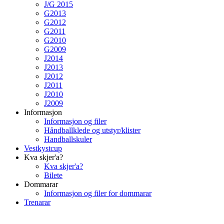
J/G 2015
G2013
G2012
G2011
G2010
G2009
J2014
J2013
J2012
J2011
J2010
J2009
Informasjon
Informasjon og filer
Håndballklede og utstyr/klister
Handballskuler
Vestkystcup
Kva skjer'a?
Kva skjer'a?
Bilete
Dommarar
Informasjon og filer for dommarar
Trenarar