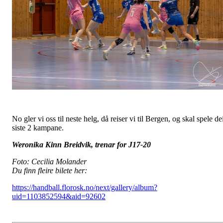
No gler vi oss til neste helg, då reiser vi til Bergen, og skal spele de
siste 2 kampane.
Weronika Kinn Breidvik, trenar for J17-20
Foto: Cecilia Molander
Du finn fleire bilete her:
https://handball.florosk.no/next/gallery/album?
uid=1103852594&aid=92602