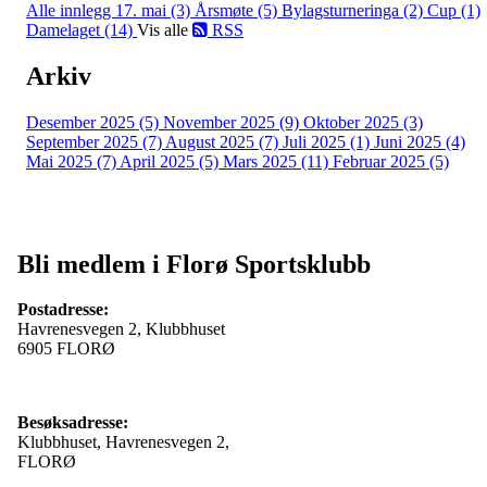
Alle innlegg
17. mai (3)
Årsmøte (5)
Bylagsturneringa (2)
Cup (1)
Damelaget (14)
Vis alle
RSS
Arkiv
Desember 2025 (5)
November 2025 (9)
Oktober 2025 (3)
September 2025 (7)
August 2025 (7)
Juli 2025 (1)
Juni 2025 (4)
Mai 2025 (7)
April 2025 (5)
Mars 2025 (11)
Februar 2025 (5)
Bli medlem i Florø Sportsklubb
Postadresse:
Havrenesvegen 2, Klubbhuset
6905 FLORØ
Besøksadresse:
Klubbhuset, Havrenesvegen 2,
FLORØ