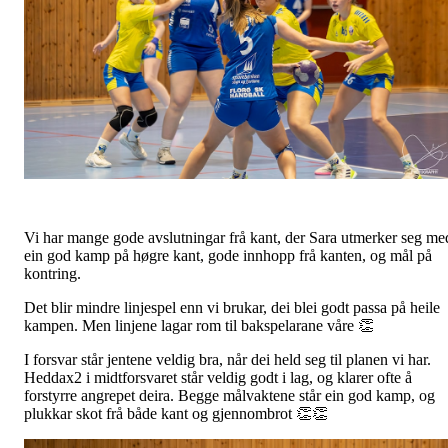
Vi har mange gode avslutningar frå kant, der Sara utmerker seg me
ein god kamp på høgre kant, gode innhopp frå kanten, og mål på
kontring.
Det blir mindre linjespel enn vi brukar, dei blei godt passa på heile
kampen. Men linjene lagar rom til bakspelarane våre 👏
I forsvar står jentene veldig bra, når dei held seg til planen vi har.
Heddax2 i midtforsvaret står veldig godt i lag, og klarer ofte å
forstyrre angrepet deira. Begge målvaktene står ein god kamp, og
plukkar skot frå både kant og gjennombrot 👏👏