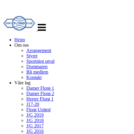
Veksle
navigasjon
Heim
Om oss
Arrangement
Styret
Sportsleg utval
Dommaren
Bli medlem
Kontakt
Våre lag
Damer Florø 1
Damer Florø 2
Herrer Florø 1
J17-20
Florø United
J/G 2019
J/G 2018
J/G 2017
J/G 2016