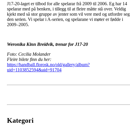
J17-20-laget er tilbod for alle spelarar frå 2009 til 2006. Eg har 14
spelarar med på benken, i tillegg til at fleire måtte stå over. Veldig
kjekt med så stor gruppe av jenter som vil vere med og utfordre seg
den serien. Vi spelar i A-serien, og spelarane vi møter er fødde i
2009–2005.
Weronika Kinn Breidvik, trenar for J17-20
Foto: Cecilia Molander
Fleire bilete finn du her:
https://handball.florosk.no/old/gallery/album?
uid=1103852594&aid=91704
Kategori