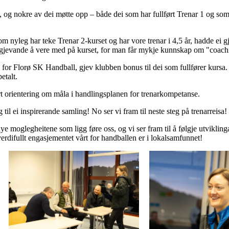
, og nokre av dei møtte opp – både dei som har fullført Trenar 1 og so
 nyleg har teke Trenar 2-kurset og har vore trenar i 4,5 år, hadde ei g
g gjevande å vere med på kurset, for man får mykje kunnskap om "coach
ll for Florø SK Handball, gjev klubben bonus til dei som fullfører kur
etalt.
 orientering om måla i handlingsplanen for trenarkompetanse.
til ei inspirerande samling! No ser vi fram til neste steg på trenarreisa!
 nye moglegheitene som ligg føre oss, og vi ser fram til å følgje utviklin
rdifullt engasjementet vårt for handballen er i lokalsamfunnet!