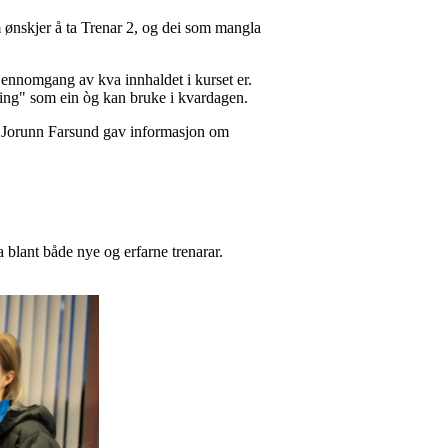
m ønskjer å ta Trenar 2, og dei som mangla
jennomgang av kva innhaldet i kurset er.
ing" som ein òg kan bruke i kvardagen.
sa. Jorunn Farsund gav informasjon om
ga blant både nye og erfarne trenarar.