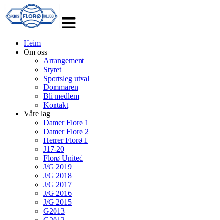
Veksle
navigasjon
Heim
Om oss
Arrangement
Styret
Sportsleg utval
Dommaren
Bli medlem
Kontakt
Våre lag
Damer Florø 1
Damer Florø 2
Herrer Florø 1
J17-20
Florø United
J/G 2019
J/G 2018
J/G 2017
J/G 2016
J/G 2015
G2013
G2012