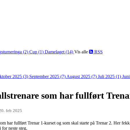
gsturneringa (2)
Cup (1)
Damelaget (14)
Vis alle
RSS
ktober 2025 (3)
September 2025 (7)
August 2025 (7)
Juli 2025 (1)
Jun
lstrenare som har fullført Trena
20. feb 2025
 som har fullført Trenar 1-kurset og som skal starte på Trenar 2. Her fe
 for neste steg.