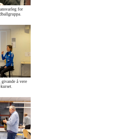
ansvarleg for
dballgruppa.
g givande å vere
kurset.