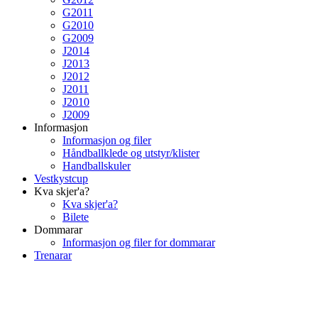
G2011
G2010
G2009
J2014
J2013
J2012
J2011
J2010
J2009
Informasjon
Informasjon og filer
Håndballklede og utstyr/klister
Handballskuler
Vestkystcup
Kva skjer'a?
Kva skjer'a?
Bilete
Dommarar
Informasjon og filer for dommarar
Trenarar