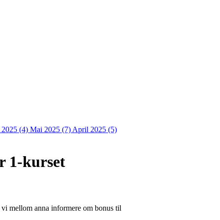
i 2025 (4)
Mai 2025 (7)
April 2025 (5)
r 1-kurset
kk vi mellom anna informere om bonus til