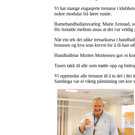
Vi har mange engasjerte trenarar i klubben
nokre modular frå førre runde.
Barnehandballansvarleg: Marie Arnstad, som
Ho fortalde mellom anna at det var veldi
Når ein tek dei ulike trenarkursa i handba
bonusen og kva som krevst for å få han utb
Handballeiar Morten Mortensen gav ei kort
Tusen takk til alle som møtte opp og bidrog 
Vi oppmodar alle trenarar til å ta del i dei
Samlinga var ei viktig påminning om kor ve