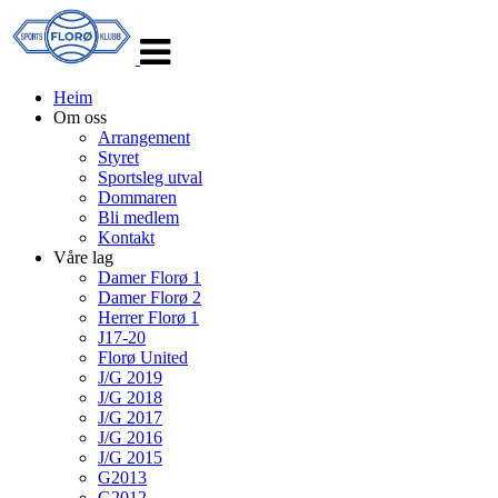
Veksle
navigasjon
Heim
Om oss
Arrangement
Styret
Sportsleg utval
Dommaren
Bli medlem
Kontakt
Våre lag
Damer Florø 1
Damer Florø 2
Herrer Florø 1
J17-20
Florø United
J/G 2019
J/G 2018
J/G 2017
J/G 2016
J/G 2015
G2013
G2012