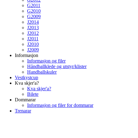
G2011
G2010
G2009
J2014
J2013
J2012
J2011
J2010
J2009
Informasjon
Informasjon og filer
Håndballklede og utstyr/klister
Handballskuler
Vestkystcup
Kva skjer'a?
Kva skjer'a?
Bilete
Dommarar
Informasjon og filer for dommarar
Trenarar