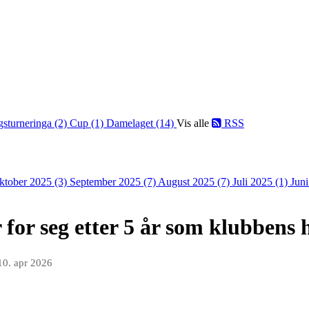
gsturneringa (2)
Cup (1)
Damelaget (14)
Vis alle
RSS
ktober 2025 (3)
September 2025 (7)
August 2025 (7)
Juli 2025 (1)
Jun
for seg etter 5 år som klubbens 
10. apr 2026