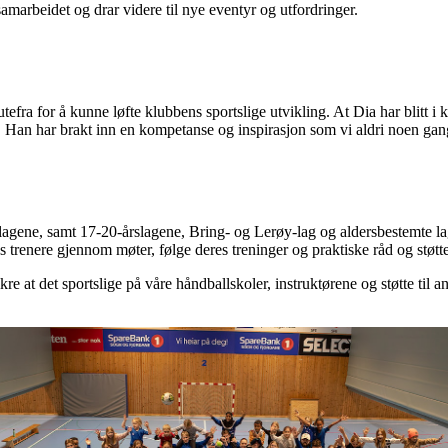
amarbeidet og drar videre til nye eventyr og utfordringer.
tefra for å kunne løfte klubbens sportslige utvikling. At Dia har blitt i 
å. Han har brakt inn en kompetanse og inspirasjon som vi aldri noen gang
gene, samt 17-20-årslagene, Bring- og Lerøy-lag og aldersbestemte lag
 trenere gjennom møter, følge deres treninger og praktiske råd og støtt
ikre at det sportslige på våre håndballskoler, instruktørene og støtte til 