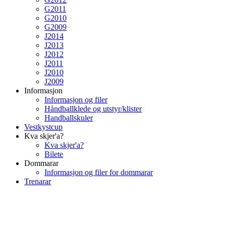
G2011
G2010
G2009
J2014
J2013
J2012
J2011
J2010
J2009
Informasjon
Informasjon og filer
Håndballklede og utstyr/klister
Handballskuler
Vestkystcup
Kva skjer'a?
Kva skjer'a?
Bilete
Dommarar
Informasjon og filer for dommarar
Trenarar
Dommarar, Florø SK Handball