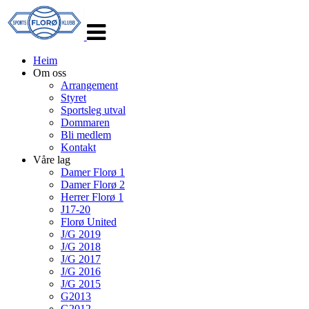
Veksle
navigasjon
Heim
Om oss
Arrangement
Styret
Sportsleg utval
Dommaren
Bli medlem
Kontakt
Våre lag
Damer Florø 1
Damer Florø 2
Herrer Florø 1
J17-20
Florø United
J/G 2019
J/G 2018
J/G 2017
J/G 2016
J/G 2015
G2013
G2012