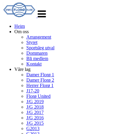
Veksle
navigasjon
Heim
Om oss
Arrangement
Styret
Sportsleg utval
Dommaren
Bli medlem
Kontakt
Våre lag
Damer Florø 1
Damer Florø 2
Herrer Florø 1
J17-20
Florø United
J/G 2019
J/G 2018
J/G 2017
J/G 2016
J/G 2015
G2013
G2012