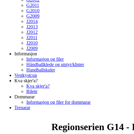
G2011
G2010
G2009
J2014
J2013
J2012
J2011
J2010
J2009
Informasjon
Informasjon og filer
Håndballklede og utstyr/klister
Handballskuler
Vestkystcup
Kva skjer'a?
Kva skjer'a?
Bilete
Dommarar
Informasjon og filer for dommarar
Trenarar
Regionserien G14 