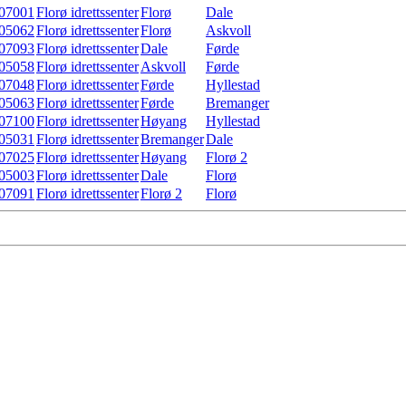
07001
Florø idrettssenter
Florø
Dale
05062
Florø idrettssenter
Florø
Askvoll
07093
Florø idrettssenter
Dale
Førde
05058
Florø idrettssenter
Askvoll
Førde
07048
Florø idrettssenter
Førde
Hyllestad
05063
Florø idrettssenter
Førde
Bremanger
07100
Florø idrettssenter
Høyang
Hyllestad
05031
Florø idrettssenter
Bremanger
Dale
07025
Florø idrettssenter
Høyang
Florø 2
05003
Florø idrettssenter
Dale
Florø
07091
Florø idrettssenter
Florø 2
Florø