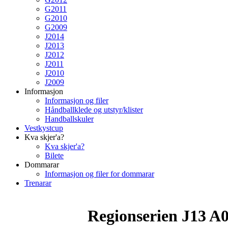
G2011
G2010
G2009
J2014
J2013
J2012
J2011
J2010
J2009
Informasjon
Informasjon og filer
Håndballklede og utstyr/klister
Handballskuler
Vestkystcup
Kva skjer'a?
Kva skjer'a?
Bilete
Dommarar
Informasjon og filer for dommarar
Trenarar
Regionserien J13 A03