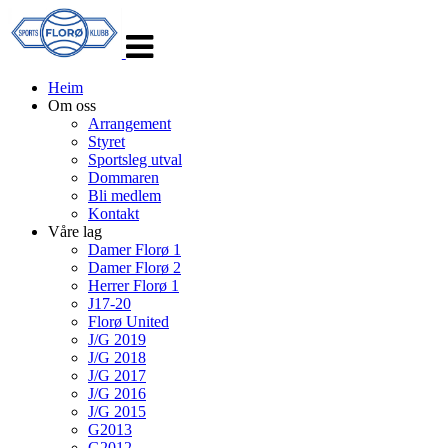
Veksle
navigasjon
Heim
Om oss
Arrangement
Styret
Sportsleg utval
Dommaren
Bli medlem
Kontakt
Våre lag
Damer Florø 1
Damer Florø 2
Herrer Florø 1
J17-20
Florø United
J/G 2019
J/G 2018
J/G 2017
J/G 2016
J/G 2015
G2013
G2012