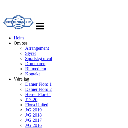
Veksle
navigasjon
Heim
Om oss
Arrangement
Styret
Sportsleg utval
Dommaren
Bli medlem
Kontakt
Våre lag
Damer Florø 1
Damer Florø 2
Herrer Florø 1
J17-20
Florø United
J/G 2019
J/G 2018
J/G 2017
J/G 2016