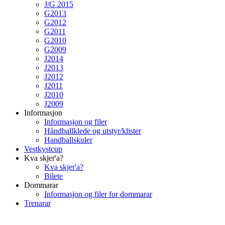
J/G 2015
G2013
G2012
G2011
G2010
G2009
J2014
J2013
J2012
J2011
J2010
J2009
Informasjon
Informasjon og filer
Håndballklede og utstyr/klister
Handballskuler
Vestkystcup
Kva skjer'a?
Kva skjer'a?
Bilete
Dommarar
Informasjon og filer for dommarar
Trenarar