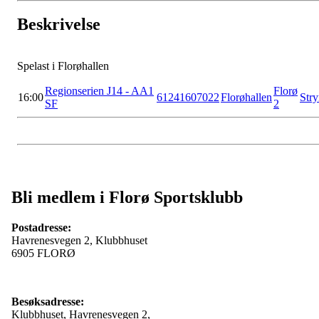
Beskrivelse
Spelast i Florøhallen
Regionserien J14 - AA1
Florø
16:00
61241607022
Florøhallen
Str
SF
2
Bli medlem i Florø Sportsklubb
Postadresse:
Havrenesvegen 2, Klubbhuset
6905 FLORØ
Besøksadresse:
Klubbhuset, Havrenesvegen 2,