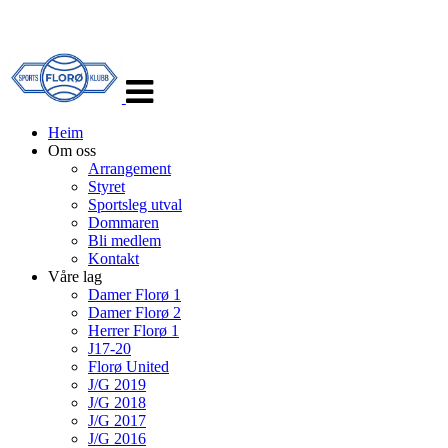
Veksle
navigasjon
Heim
Om oss
Arrangement
Styret
Sportsleg utval
Dommaren
Bli medlem
Kontakt
Våre lag
Damer Florø 1
Damer Florø 2
Herrer Florø 1
J17-20
Florø United
J/G 2019
J/G 2018
J/G 2017
J/G 2016