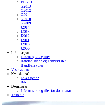
J/G 2015
G2013
G2012
G2011
G2010
G2009
J2014
J2013
J2012
J2011
J2010
J2009
Informasjon
Informasjon og filer
Håndballklede og utstyr/klister
Handballskuler
Vestkystcup
Kva skjer'a?
Kva skjer'a?
Bilete
Dommarar
Informasjon og filer for dommarar
Trenarar