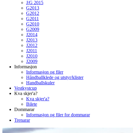
J/G 2015
G2013
G2012
G2011
G2010
G2009
J2014
J2013
J2012
J2011
J2010
J2009
Informasjon
Informasjon og filer
Håndballklede og utstyr/klister
Handballskuler
Vestkystcup
Kva skjer'a?
Kva skjer'a?
Bilete
Dommarar
Informasjon og filer for dommarar
Trenarar