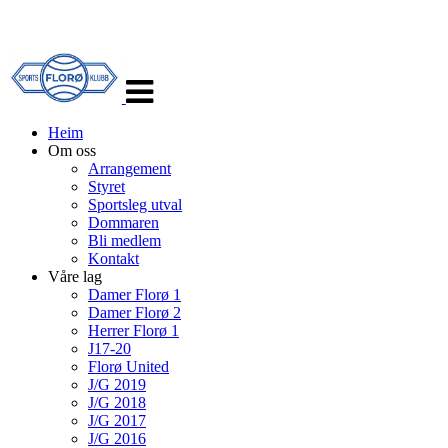
Veksle
navigasjon
Heim
Om oss
Arrangement
Styret
Sportsleg utval
Dommaren
Bli medlem
Kontakt
Våre lag
Damer Florø 1
Damer Florø 2
Herrer Florø 1
J17-20
Florø United
J/G 2019
J/G 2018
J/G 2017
J/G 2016