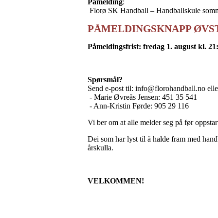
Påmelding
:
Florø SK Handball – Handballskule som
PÅMELDINGSKNAPP ØVST 
Påmeldingsfrist: fredag 1. august kl. 21
Spørsmål?
Send e-post til: info@florohandball.no elle
- Marie Øvreås Jensen: 451 35 541
- Ann-Kristin Førde: 905 29 116
Vi ber om at alle melder seg på før oppstart,
Dei som har lyst til å halde fram med handb
årskulla.
VELKOMMEN!