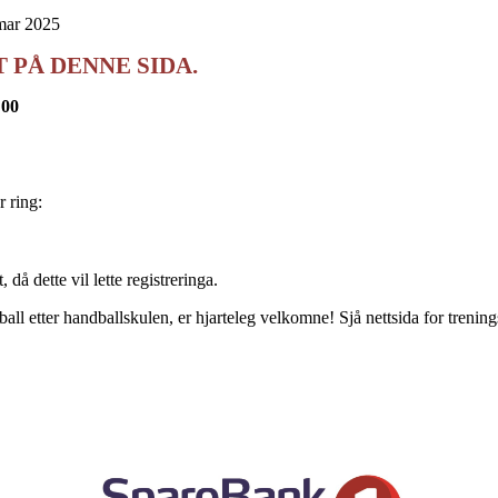
mar 2025
PÅ DENNE SIDA.
:00
r ring:
 då dette vil lette registreringa.
all etter handballskulen, er hjarteleg velkomne! Sjå nettsida for trenin