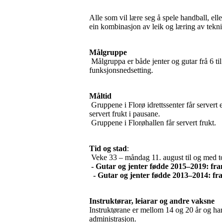
Alle som vil lære seg å spele handball, ell
ein kombinasjon av leik og læring av tekni
Målgruppe
Målgruppa er både jenter og gutar frå 6 
funksjonsnedsetting.
Måltid
Gruppene i Florø idrettssenter får servert e
servert frukt i pausane.
Gruppene i Florøhallen får servert frukt.
Tid og stad
:
Veke 33 – måndag 11. august til og med to
-
Gutar og jenter fødde 2015–2019: fram
- Gutar og jenter fødde 2013–2014: fr
Instruktørar, leiarar og andre vaksne
Instruktørane er mellom 14 og 20 år og har 
administrasjon.