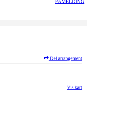
PÅMELDING
Del arrangement
Vis kart