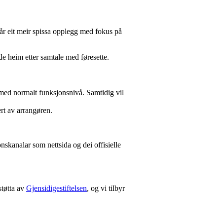
e får eit meir spissa opplegg med fokus på
nde heim etter samtale med føresette.
 med normalt funksjonsnivå. Samtidig vil
ert av arrangøren.
nskanalar som nettsida og dei offisielle
støtta av
Gjensidigestiftelsen
, og vi tilbyr