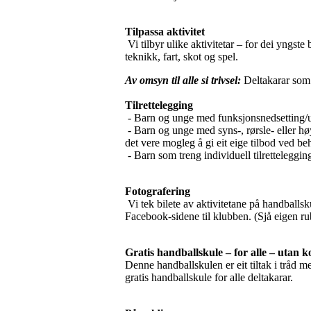
Tilpassa aktivitet
Vi tilbyr ulike aktivitetar – for dei yngste
teknikk, fart, skot og spel.
Av omsyn til alle si trivsel:
Deltakarar som i
Tilrettelegging
- Barn og unge med funksjonsnedsetting/ut
- Barn og unge med syns-, rørsle- eller hø
det vere mogleg å gi eit eige tilbod ved be
- Barn som treng individuell tilretteleggin
Fotografering
Vi tek bilete av aktivitetane på handballs
Facebook-sidene til klubben. (Sjå eigen r
Gratis handballskule – for alle – utan k
Denne handballskulen er eit tiltak i tråd m
gratis handballskule for alle deltakarar.