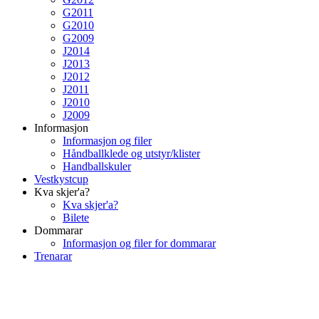
G2011
G2010
G2009
J2014
J2013
J2012
J2011
J2010
J2009
Informasjon
Informasjon og filer
Håndballklede og utstyr/klister
Handballskuler
Vestkystcup
Kva skjer'a?
Kva skjer'a?
Bilete
Dommarar
Informasjon og filer for dommarar
Trenarar