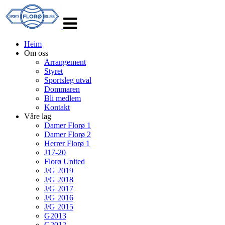
Veksle
navigasjon
Heim
Om oss
Arrangement
Styret
Sportsleg utval
Dommaren
Bli medlem
Kontakt
Våre lag
Damer Florø 1
Damer Florø 2
Herrer Florø 1
J17-20
Florø United
J/G 2019
J/G 2018
J/G 2017
J/G 2016
J/G 2015
G2013
G2012