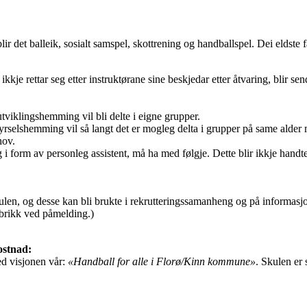
 blir det balleik, sosialt samspel, skottrening og handballspel. Dei eldst
kkje rettar seg etter instruktørane sine beskjedar etter åtvaring, blir se
viklingshemming vil bli delte i eigne grupper.
yrselshemming vil så langt det er mogleg delta i grupper på same alder
hov.
g i form av personleg assistent, må ha med følgje. Dette blir ikkje handt
kulen, og desse kan bli brukte i rekrutteringssamanheng og på informasjo
ubrikk ved påmelding.)
ostnad:
ed visjonen vår:
«Handball for alle i Florø/Kinn kommune»
. Skulen er 