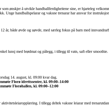
er som ønskjer å utvikle handballferdigheitene sine, er hjarteleg velkomn
kk. Unge handballspelarar og vaksne trenarar har ansvar for instruksjo
til 12 år, både øvde og uøvde, med særleg fokus på barn med innvandr
nkel lunsj med brødmat og pålegg, i tillegg til vatn, saft eller smoothie.
rsdag 14. august, kl. 09:00 kvar dag.
møte Florø idrettssenter, kl. 09:00–14:00
ammøte Florøhallen, kl. 09:00–12:00
aktivitetsleiaropplæring. I tillegg deltek vaksne leiarar med trenarutda