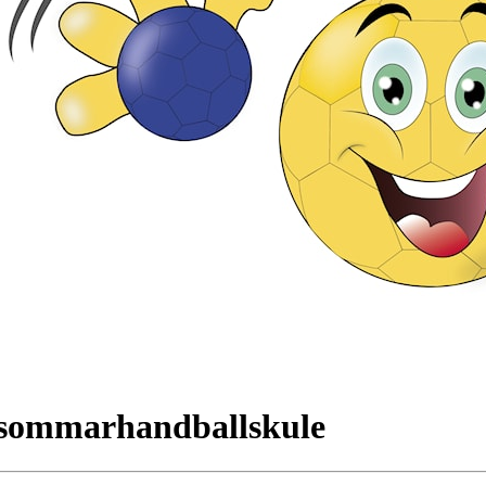
 sommarhandballskule