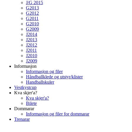
J/G 2015
G2013
G2012
G2011
G2010
G2009
J2014
J2013
J2012
J2011
J2010
J2009
Informasjon
Informasjon og filer
Håndballklede og utstyr/klister
Handballskuler
Vestkystcup
Kva skjer'a?
Kva skjer'a?
Bilete
Dommarar
Informasjon og filer for dommarar
Trenarar