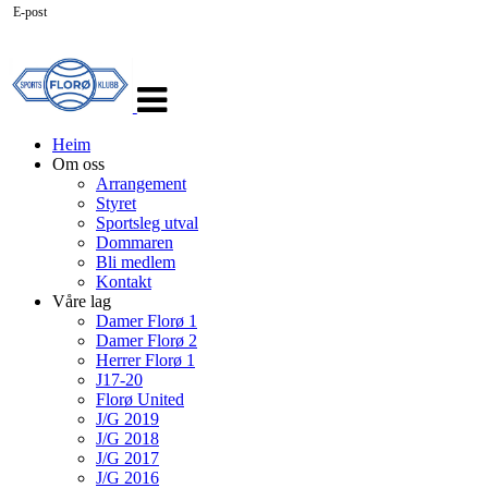
E-post
Veksle
navigasjon
Heim
Om oss
Arrangement
Styret
Sportsleg utval
Dommaren
Bli medlem
Kontakt
Våre lag
Damer Florø 1
Damer Florø 2
Herrer Florø 1
J17-20
Florø United
J/G 2019
J/G 2018
J/G 2017
J/G 2016