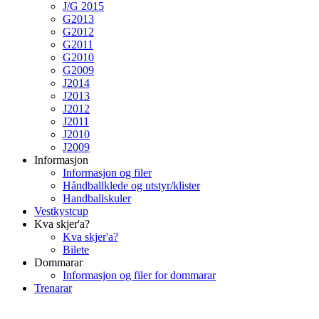
J/G 2015
G2013
G2012
G2011
G2010
G2009
J2014
J2013
J2012
J2011
J2010
J2009
Informasjon
Informasjon og filer
Håndballklede og utstyr/klister
Handballskuler
Vestkystcup
Kva skjer'a?
Kva skjer'a?
Bilete
Dommarar
Informasjon og filer for dommarar
Trenarar