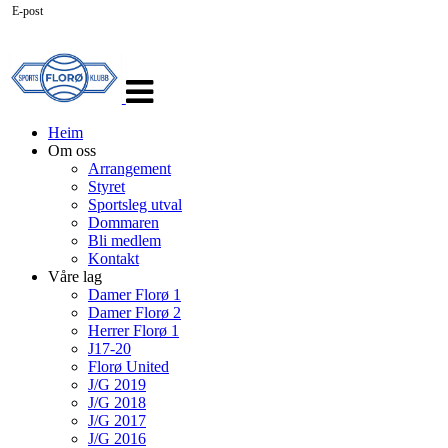
E-post
Veksle
navigasjon
Heim
Om oss
Arrangement
Styret
Sportsleg utval
Dommaren
Bli medlem
Kontakt
Våre lag
Damer Florø 1
Damer Florø 2
Herrer Florø 1
J17-20
Florø United
J/G 2019
J/G 2018
J/G 2017
J/G 2016