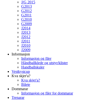
J/G 2015
G2013
G2012
G2011
G2010
G2009
J2014
J2013
J2012
J2011
J2010
J2009
Informasjon
Informasjon og filer
Håndballklede og utstyr/klister
Handballskuler
Vestkystcup
Kva skjer'a?
Kva skjer'a?
Bilete
Dommarar
Informasjon og filer for dommarar
Trenarar