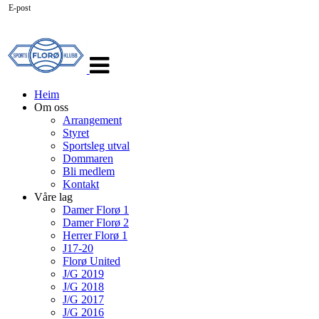
E-post
Veksle
navigasjon
Heim
Om oss
Arrangement
Styret
Sportsleg utval
Dommaren
Bli medlem
Kontakt
Våre lag
Damer Florø 1
Damer Florø 2
Herrer Florø 1
J17-20
Florø United
J/G 2019
J/G 2018
J/G 2017
J/G 2016